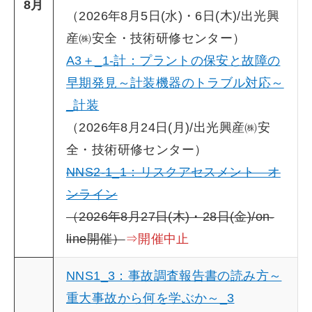
8月
（2026年8月5日(水)・6日(木)/出光興
産㈱安全・技術研修センター）
A3＋_1-計：プラントの保安と故障の
早期発見～計装機器のトラブル対応～
_計装
（2026年8月24日(月)/出光興産㈱安
全・技術研修センター）
NNS2-1_1：リスクアセスメント オ
ンライン
（2026年8月27日(木)・28日(金)/on-
line開催）
⇒開催中止
NNS1_3：事故調査報告書の読み方～
重大事故から何を学ぶか～_3