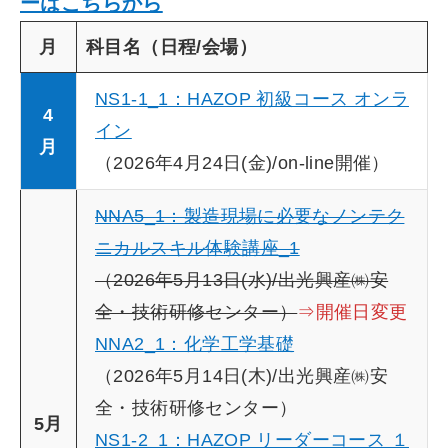
ーはこちらから
月
科目名（日程/会場）
NS1-1_1：HAZOP 初級コース オンラ
4
イン
月
（2026年4月24日(金)/on-line開催）
NNA5_1：製造現場に必要なノンテク
ニカルスキル体験講座_1
（2026年5月13日(水)/出光興産㈱安
全・技術研修センター）
⇒開催日変更
NNA2_1：化学工学基礎
（2026年5月14日(木)/出光興産㈱安
全・技術研修センター）
5月
NS1-2_1：HAZOP リーダーコース １