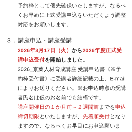
予約枠として優先確保いたしますが、なるべ
くお早めに正式受講申込をいただくよう調整
対応をお願いします。
３．講座申込・講座受講
2026年3月17日（火）
から
2026年度正式受
講申込受付
を開始しました
。
2026_京葉人材育成講座 受講申込書《※予
約枠受付書》に受講者詳細記載の上、E-mail
によりお送りください。※お申込時点の受講
者氏名は仮のお名前でも結構です。
講座開催日の１か月前～２週間前
までを
申込
締切期限
といたしますが、
先着順受付
となり
ますので、なるべくお早目にお申込願いま