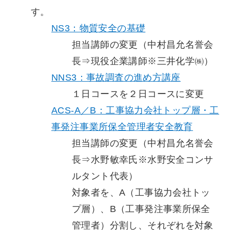
す。
NS3：物質安全の基礎
担当講師の変更（中村昌允名誉会
長⇒現役企業講師※三井化学㈱）
NNS3：事故調査の進め方講座
１日コースを２日コースに変更
ACS-A／B：工事協力会社トップ層・工
事発注事業所保全管理者安全教育
担当講師の変更（中村昌允名誉会
長⇒水野敏幸氏※水野安全コンサ
ルタント代表）
対象者を、A（工事協力会社トッ
プ層）、B（工事発注事業所保全
管理者）分割し、それぞれを対象