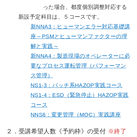
った場合、都度個別調整対応する
新設予定科目は、５コースです。
新NNA3：ヒューマンエラー対応基礎講
座～PSMとヒューマンファクターの理
解と実践～
新NNA4：製造現場のオペレーターに必
要なプロセス運転管理（パフォーマン
ス管理）
NS1-3：バッチ系HAZOP実践コース
NS1-4：ESD（緊急停止）HAZOP実践
コース
NNS6：変更管理（MOC）実践講座
２．受講希望人数《予約枠》の受付
※終了